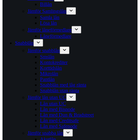
Billån
Jämför Samlingslån
Samla lån
Lösa lån
Jämför låneförmedlare
Låneförmedlare
Snabblån
Jämför snabblån
Smslån
Kontokrediter
Korttidslån
Mikrolån
Pantlån
Snabblån med låg ränta
Snabblån utan ränta
Jämför lån utan UC
Lån utan UC
Lån med Bisnode
Lån med Dun & Bradstreet
Lån med Creditsafe
Lån med Safenode
Jämför snabba lån
Akutlån