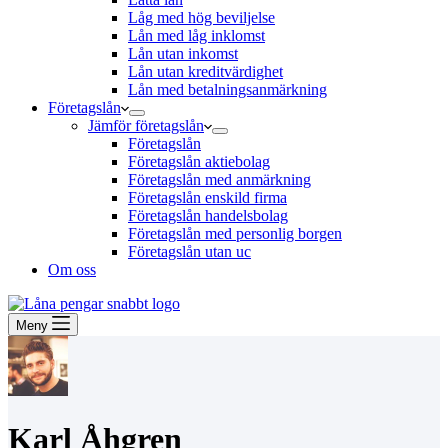
Låg med hög beviljelse
Lån med låg inklomst
Lån utan inkomst
Lån utan kreditvärdighet
Lån med betalningsanmärkning
Företagslån
Jämför företagslån
Företagslån
Företagslån aktiebolag
Företagslån med anmärkning
Företagslån enskild firma
Företagslån handelsbolag
Företagslån med personlig borgen
Företagslån utan uc
Om oss
Meny
Karl Åhgren