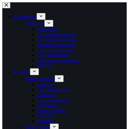
Hoppa
till
innehåll
Låna pengar
Jämför lån
Billiga Lån
Lån med borgensman
Lån trots kronofogden
Skuldfinansieringslån
Lån till kontantinsats
Lån utan BankID
Låna pengar utomlands
P2P Lån
Privatlån
Jämför privatlån
Banklån
Lån med låg ränta
Blancolån
Lån utan säkerhet
Omstartslån
Renoveringslån
Seniorlån
Studielån
Jämför Billån