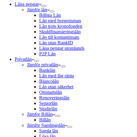
Låna pengar
Jämför lån
Billiga Lån
Lån med borgensman
Lån trots kronofogden
Skuldfinansieringslån
Lån till kontantinsats
Lån utan BankID
Låna pengar utomlands
P2P Lån
Privatlån
Jämför privatlån
Banklån
Lån med låg ränta
Blancolån
Lån utan säkerhet
Omstartslån
Renoveringslån
Seniorlån
Studielån
Jämför Billån
Billån
Jämför Samlingslån
Samla lån
Lösa lån