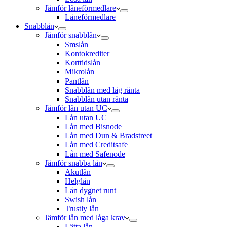
Jämför låneförmedlare
Låneförmedlare
Snabblån
Jämför snabblån
Smslån
Kontokrediter
Korttidslån
Mikrolån
Pantlån
Snabblån med låg ränta
Snabblån utan ränta
Jämför lån utan UC
Lån utan UC
Lån med Bisnode
Lån med Dun & Bradstreet
Lån med Creditsafe
Lån med Safenode
Jämför snabba lån
Akutlån
Helglån
Lån dygnet runt
Swish lån
Trustly lån
Jämför lån med låga krav
Lätta lån