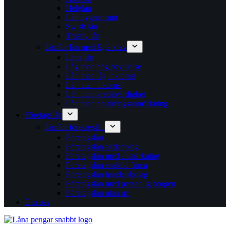
Helglån
Lån dygnet runt
Swish lån
Trustly lån
Jämför lån med låga krav
Lätta lån
Låg med hög beviljelse
Lån med låg inklomst
Lån utan inkomst
Lån utan kreditvärdighet
Lån med betalningsanmärkning
Företagslån
Jämför företagslån
Företagslån
Företagslån aktiebolag
Företagslån med anmärkning
Företagslån enskild firma
Företagslån handelsbolag
Företagslån med personlig borgen
Företagslån utan uc
Om oss