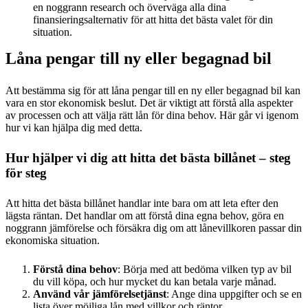
en noggrann research och överväga alla dina
finansieringsalternativ för att hitta det bästa valet för din
situation.
Låna pengar till ny eller begagnad bil
Att bestämma sig för att låna pengar till en ny eller begagnad bil kan
vara en stor ekonomisk beslut. Det är viktigt att förstå alla aspekter
av processen och att välja rätt lån för dina behov. Här går vi igenom
hur vi kan hjälpa dig med detta.
Hur hjälper vi dig att hitta det bästa billånet – steg
för steg
Att hitta det bästa billånet handlar inte bara om att leta efter den
lägsta räntan. Det handlar om att förstå dina egna behov, göra en
noggrann jämförelse och försäkra dig om att lånevillkoren passar din
ekonomiska situation.
Förstå dina behov
: Börja med att bedöma vilken typ av bil
du vill köpa, och hur mycket du kan betala varje månad.
Använd vår jämförelsetjänst
: Ange dina uppgifter och se en
lista över möjliga lån med villkor och räntor.