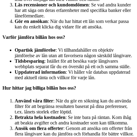
Läs recensioner och kundomdömen
: Se vad andra kunder
har att säga om deras erfarenheter med specifika banker eller
låneförmedlare.
Gör en ansökan
: När du har hittat ett lån som verkar passa
kan du enkelt klicka dig vidare för att ansöka.
Varför jämföra billån hos oss?
Opartisk jämförelse
: Vi tillhandahåller en objektiv
jämförelse av lån utan att favorisera någon särskild långivare.
Tidsbesparing
: Istället för att besöka varje långivares
webbplats separat får du en översikt på ett och samma ställe.
Uppdaterad information
: Vi håller vår databas uppdaterad
med aktuell ränta och villkor för varje lån.
Hur hittar jag billiga billån hos oss?
Använd våra filter
: När du gör en sökning kan du använda
filter för att begränsa resultaten baserat på dina preferenser,
t.ex. lånets storlek eller löptid.
Betrakta hela kostnaden
: Se inte bara på räntan. Kom ihåg
att beakta avgifter och andra kostnader som kan tillkomma.
Ansök om flera offerter
: Genom att ansöka om offerter från
flera långivare kan du jämföra och förhandla för bättre villkor.