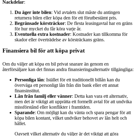
Nackdelar
:
Du äger inte bilen
: Vid avtalets slut måste du antingen
returnera bilen eller köpa den för ett förutbestämt pris.
Begränsade körsträckor
: De flesta leasingavtal har en gräns
för hur mycket du får köra varje år.
Eventuella extra kostnader
: Kostnader kan tillkomma för
skador eller överträdelse av körsträckans gräns.
Finansiera bil för att köpa privat
Om du väljer att köpa en bil privat snarare än genom en
återförsäljare kan det finnas andra finansieringsalternativ tillgängliga:
Personliga lån
: Istället för ett traditionellt billån kan du
överväga ett personligt lån från din bank eller ett annat
finansinstitut.
Lån från familj eller vänner
: Detta kan vara ett alternativ,
men det är viktigt att upprätta ett formellt avtal för att undvika
missförstånd eller konflikter i framtiden.
Sparande
: Om möjligt kan du vänta och spara pengar för att
köpa bilen kontant, vilket undviker behovet av lån helt och
hållet.
Oavsett vilket alternativ du väljer är det viktigt att göra