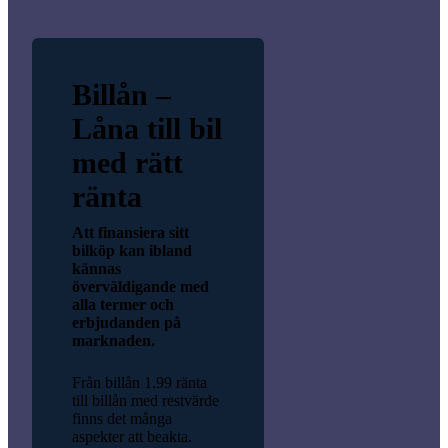
Billån –
Låna till bil
med rätt
ränta
Att finansiera sitt
bilköp kan ibland
kännas
överväldigande med
alla termer och
erbjudanden på
marknaden.
Från billån 1.99 ränta
till billån med restvärde
finns det många
aspekter att beakta.