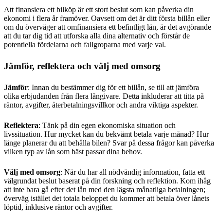
Att finansiera ett bilköp är ett stort beslut som kan påverka din
ekonomi i flera år framöver. Oavsett om det är ditt första billån eller
om du överväger att omfinansiera ett befintligt lån, är det avgörande
att du tar dig tid att utforska alla dina alternativ och förstår de
potentiella fördelarna och fallgroparna med varje val.
Jämför, reflektera och välj med omsorg
Jämför
: Innan du bestämmer dig för ett billån, se till att jämföra
olika erbjudanden från flera långivare. Detta inkluderar att titta på
räntor, avgifter, återbetalningsvillkor och andra viktiga aspekter.
Reflektera
: Tänk på din egen ekonomiska situation och
livssituation. Hur mycket kan du bekvämt betala varje månad? Hur
länge planerar du att behålla bilen? Svar på dessa frågor kan påverka
vilken typ av lån som bäst passar dina behov.
Välj med omsorg
: När du har all nödvändig information, fatta ett
välgrundat beslut baserat på din forskning och reflektion. Kom ihåg
att inte bara gå efter det lån med den lägsta månatliga betalningen;
överväg istället det totala beloppet du kommer att betala över lånets
löptid, inklusive räntor och avgifter.