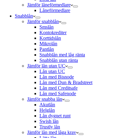
Jämför låneförmedlare
Låneförmedlare
Snabblån
Jämför snabblån
Smslån
Kontokrediter
Korttidslån
Mikrolån
Pantlån
Snabblån med låg ränta
Snabblån utan ränta
Jämför lån utan UC
Lån utan UC
Lån med Bisnode
Lån med Dun & Bradstreet
Lån med Creditsafe
Lån med Safenode
Jämför snabba lån
Akutlån
Helglån
Lån dygnet runt
Swish lån
Trustly lån
Jämför lån med låga krav
Lätta lån