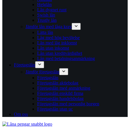
Helglån
Lån dygnet runt
Swish lån
Trustly lån
Jämför lån med låga krav
Lätta lån
Låg med hög beviljelse
Lån med låg inklomst
Lån utan inkomst
Lån utan kreditvärdighet
Lån med betalningsanmärkning
Företagslån
Jämför företagslån
Företagslån
Företagslån aktiebolag
Företagslån med anmärkning
Företagslån enskild firma
Företagslån handelsbolag
Företagslån med personlig borgen
Företagslån utan uc
Om oss