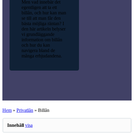
Men vad innebär det
egentligen att ta ett
billån, och hur kan man
se till att man får den
bästa möjliga räntan? I
den här artikeln belyser
vi grundläggande
information om billån
och hur du kan
navigera bland de
många erbjudandena.
Hem
»
Privatlån
»
Billån
Innehåll
visa