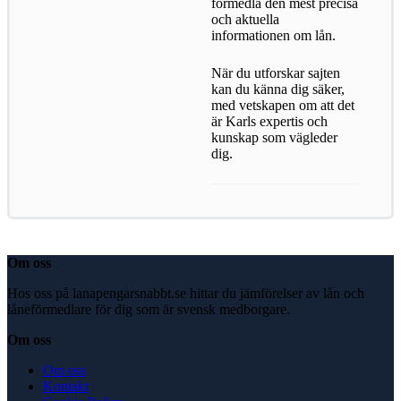
förmedla den mest precisa
och aktuella
informationen om lån.
När du utforskar sajten
kan du känna dig säker,
med vetskapen om att det
är Karls expertis och
kunskap som vägleder
dig.
Om oss
Hos oss på lanapengarsnabbt.se hittar du jämförelser av lån och
låneförmedlare för dig som är svensk medborgare.
Om oss
Om oss
Kontakt