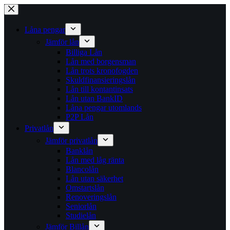
Hoppa
till
innehåll
Låna pengar
Jämför lån
Billiga Lån
Lån med borgensman
Lån trots kronofogden
Skuldfinansieringslån
Lån till kontantinsats
Lån utan BankID
Låna pengar utomlands
P2P Lån
Privatlån
Jämför privatlån
Banklån
Lån med låg ränta
Blancolån
Lån utan säkerhet
Omstartslån
Renoveringslån
Seniorlån
Studielån
Jämför Billån