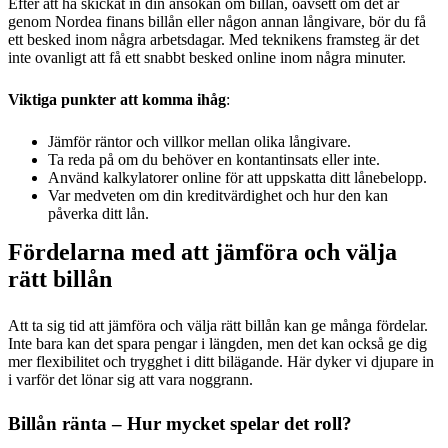
Efter att ha skickat in din ansökan om billån, oavsett om det är
genom Nordea finans billån eller någon annan långivare, bör du få
ett besked inom några arbetsdagar. Med teknikens framsteg är det
inte ovanligt att få ett snabbt besked online inom några minuter.
Viktiga punkter att komma ihåg
:
Jämför räntor och villkor mellan olika långivare.
Ta reda på om du behöver en kontantinsats eller inte.
Använd kalkylatorer online för att uppskatta ditt lånebelopp.
Var medveten om din kreditvärdighet och hur den kan
påverka ditt lån.
Fördelarna med att jämföra och välja
rätt billån
Att ta sig tid att jämföra och välja rätt billån kan ge många fördelar.
Inte bara kan det spara pengar i längden, men det kan också ge dig
mer flexibilitet och trygghet i ditt bilägande. Här dyker vi djupare in
i varför det lönar sig att vara noggrann.
Billån ränta – Hur mycket spelar det roll?