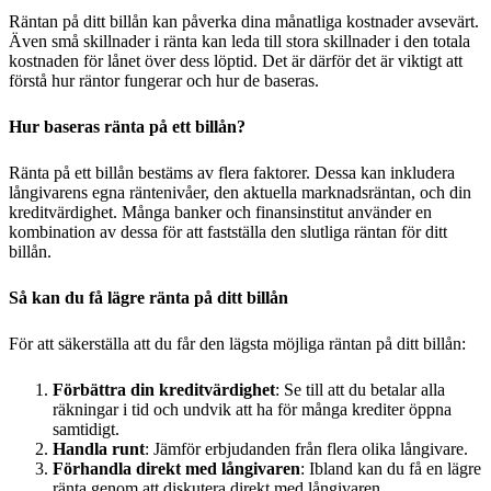
Räntan på ditt billån kan påverka dina månatliga kostnader avsevärt.
Även små skillnader i ränta kan leda till stora skillnader i den totala
kostnaden för lånet över dess löptid. Det är därför det är viktigt att
förstå hur räntor fungerar och hur de baseras.
Hur baseras ränta på ett billån?
Ränta på ett billån bestäms av flera faktorer. Dessa kan inkludera
långivarens egna räntenivåer, den aktuella marknadsräntan, och din
kreditvärdighet. Många banker och finansinstitut använder en
kombination av dessa för att fastställa den slutliga räntan för ditt
billån.
Så kan du få lägre ränta på ditt billån
För att säkerställa att du får den lägsta möjliga räntan på ditt billån:
Förbättra din kreditvärdighet
: Se till att du betalar alla
räkningar i tid och undvik att ha för många krediter öppna
samtidigt.
Handla runt
: Jämför erbjudanden från flera olika långivare.
Förhandla direkt med långivaren
: Ibland kan du få en lägre
ränta genom att diskutera direkt med långivaren.