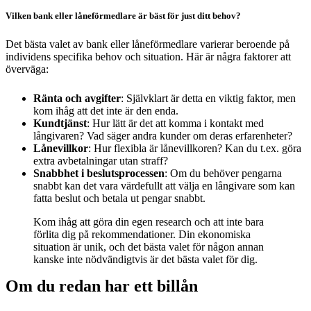
Vilken bank eller låneförmedlare är bäst för just ditt behov?
Det bästa valet av bank eller låneförmedlare varierar beroende på
individens specifika behov och situation. Här är några faktorer att
överväga:
Ränta och avgifter
: Självklart är detta en viktig faktor, men
kom ihåg att det inte är den enda.
Kundtjänst
: Hur lätt är det att komma i kontakt med
långivaren? Vad säger andra kunder om deras erfarenheter?
Lånevillkor
: Hur flexibla är lånevillkoren? Kan du t.ex. göra
extra avbetalningar utan straff?
Snabbhet i beslutsprocessen
: Om du behöver pengarna
snabbt kan det vara värdefullt att välja en långivare som kan
fatta beslut och betala ut pengar snabbt.
Kom ihåg att göra din egen research och att inte bara
förlita dig på rekommendationer. Din ekonomiska
situation är unik, och det bästa valet för någon annan
kanske inte nödvändigtvis är det bästa valet för dig.
Om du redan har ett billån