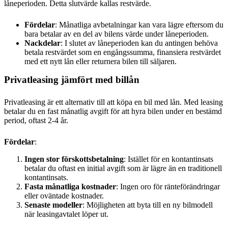
låneperioden. Detta slutvärde kallas restvärde.
Fördelar
: Månatliga avbetalningar kan vara lägre eftersom du
bara betalar av en del av bilens värde under låneperioden.
Nackdelar
: I slutet av låneperioden kan du antingen behöva
betala restvärdet som en engångssumma, finansiera restvärdet
med ett nytt lån eller returnera bilen till säljaren.
Privatleasing jämfört med billån
Privatleasing är ett alternativ till att köpa en bil med lån. Med leasing
betalar du en fast månatlig avgift för att hyra bilen under en bestämd
period, oftast 2-4 år.
Fördelar
:
Ingen stor förskottsbetalning
: Istället för en kontantinsats
betalar du oftast en initial avgift som är lägre än en traditionell
kontantinsats.
Fasta månatliga kostnader
: Ingen oro för ränteförändringar
eller oväntade kostnader.
Senaste modeller
: Möjligheten att byta till en ny bilmodell
när leasingavtalet löper ut.