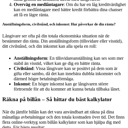
Overväg en medlåntagare
: Om du har en låg kreditvärdighet
kan en medlåntagare med bättre kredit förbättra dina chanser
att få en lägre ränta.
Anställningsform, civilstånd, och inkomst: Hur påverkar de din ränta?
Långivare ser ofta på din totala ekonomiska situation när de
bestämmer din ränta. Din anställningsform (tillsvidare eller visstid),
ditt civilstånd, och din inkomst kan alla spela en roll:
Anställningsform
: En tillsvidareanställning kan ses som mer
stabil än visstid, vilket kan ge dig en bättre ränta.
Civilstånd
: Vissa långivare kan se positivt på dem som är
gifta eller sambo, då det kan innebära dubbla inkomster och
därmed högre betalningsförmåga.
Inkomst
: En högre inkomst kan ge långivaren större
förtroende för att du kommer att kunna betala tillbaka lånet.
Räkna på billån – Så hittar du bäst kalkylator
När du jämför billån kan det vara användbart att räkna på dina
månatliga avbetalningar och den totala kostnaden över tid. Det finns
flera online-verktyg som billån kalkylator som kan hjälpa dig med
detta. För bästa resultat: