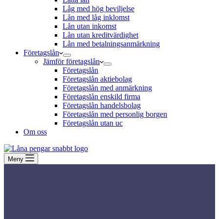
Låg med hög beviljelse
Lån med låg inklomst
Lån utan inkomst
Lån utan kreditvärdighet
Lån med betalningsanmärkning
Företagslån
Jämför företagslån
Företagslån
Företagslån aktiebolag
Företagslån med anmärkning
Företagslån enskild firma
Företagslån handelsbolag
Företagslån med personlig borgen
Företagslån utan uc
Om oss
Meny