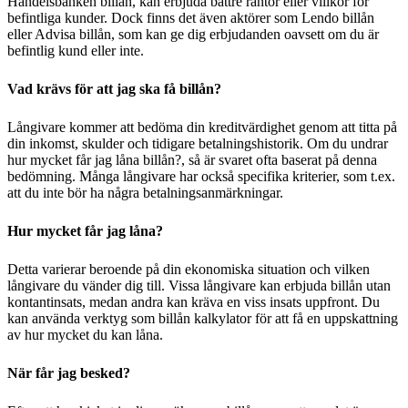
Handelsbanken billån, kan erbjuda bättre räntor eller villkor för
befintliga kunder. Dock finns det även aktörer som Lendo billån
eller Advisa billån, som kan ge dig erbjudanden oavsett om du är
befintlig kund eller inte.
Vad krävs för att jag ska få billån?
Långivare kommer att bedöma din kreditvärdighet genom att titta på
din inkomst, skulder och tidigare betalningshistorik. Om du undrar
hur mycket får jag låna billån?, så är svaret ofta baserat på denna
bedömning. Många långivare har också specifika kriterier, som t.ex.
att du inte bör ha några betalningsanmärkningar.
Hur mycket får jag låna?
Detta varierar beroende på din ekonomiska situation och vilken
långivare du vänder dig till. Vissa långivare kan erbjuda billån utan
kontantinsats, medan andra kan kräva en viss insats uppfront. Du
kan använda verktyg som billån kalkylator för att få en uppskattning
av hur mycket du kan låna.
När får jag besked?