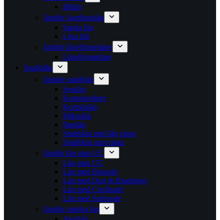
Billån
Jämför Samlingslån
Samla lån
Lösa lån
Jämför låneförmedlare
Låneförmedlare
Snabblån
Jämför snabblån
Smslån
Kontokrediter
Korttidslån
Mikrolån
Pantlån
Snabblån med låg ränta
Snabblån utan ränta
Jämför lån utan UC
Lån utan UC
Lån med Bisnode
Lån med Dun & Bradstreet
Lån med Creditsafe
Lån med Safenode
Jämför snabba lån
Akutlån