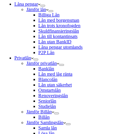
Låna pengar
Jämför lån
Billiga Lån
Lån med borgensman
Lån trots kronofogden
Skuldfinansieringslån
Lån till kontantinsats
Lån utan BankID
Låna pengar utomlands
P2P Lån
Privatlån
Jämför privatlån
Banklån
Lån med låg ränta
Blancolån
Lån utan säkerhet
Omstartslån
Renoveringslån
Seniorlån
Studielån
Jämför Billån
Billån
Jämför Samlingslån
Samla lån
Lösa lån