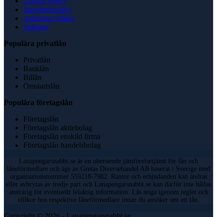
Cookie Policy
Integritetspolicy
Allmänna villkor
Sidkarta
Populära privatlån
Privatlån
Banklån
Billån
Omstartslån
Populära företagslån
Företagslån
Företagslån aktiebolag
Företagslån enskild firma
Företagslån handelsbolag
Lanapengarsnabbt.se är en oberoende jämförelsetjänst för lån och
låneförmedlare och ägs av Gretas Diversehandel AB baserat i Sverige med
organisationsnummer 559218-7982. Räntor och erbjudanden kan ändras
eller avbrytas av tredje part och Lanapengarsnabbt.se kan därför inte hållas
ansvarig för eventuellt felaktig information. Läs noga igenom regler och
villkor hos respektive låneförmedlare innan du ansöker om ett lån.
Copyright © 2026 - Lanapengarsnabbt.se