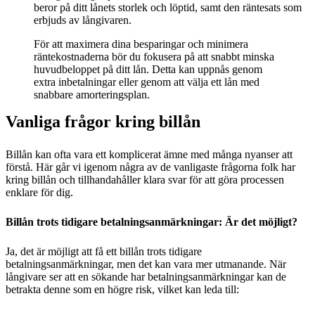
beror på ditt lånets storlek och löptid, samt den räntesats som
erbjuds av långivaren.
För att maximera dina besparingar och minimera
räntekostnaderna bör du fokusera på att snabbt minska
huvudbeloppet på ditt lån. Detta kan uppnås genom
extra inbetalningar eller genom att välja ett lån med
snabbare amorteringsplan.
Vanliga frågor kring billån
Billån kan ofta vara ett komplicerat ämne med många nyanser att
förstå. Här går vi igenom några av de vanligaste frågorna folk har
kring billån och tillhandahåller klara svar för att göra processen
enklare för dig.
Billån trots tidigare betalningsanmärkningar: Är det möjligt?
Ja, det är möjligt att få ett billån trots tidigare
betalningsanmärkningar, men det kan vara mer utmanande. När
långivare ser att en sökande har betalningsanmärkningar kan de
betrakta denne som en högre risk, vilket kan leda till: