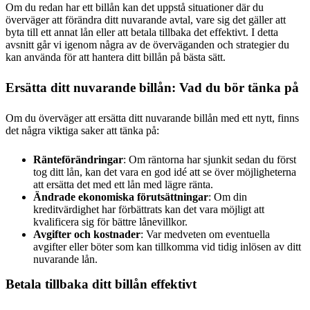
Om du redan har ett billån kan det uppstå situationer där du
överväger att förändra ditt nuvarande avtal, vare sig det gäller att
byta till ett annat lån eller att betala tillbaka det effektivt. I detta
avsnitt går vi igenom några av de överväganden och strategier du
kan använda för att hantera ditt billån på bästa sätt.
Ersätta ditt nuvarande billån: Vad du bör tänka på
Om du överväger att ersätta ditt nuvarande billån med ett nytt, finns
det några viktiga saker att tänka på:
Ränteförändringar
: Om räntorna har sjunkit sedan du först
tog ditt lån, kan det vara en god idé att se över möjligheterna
att ersätta det med ett lån med lägre ränta.
Ändrade ekonomiska förutsättningar
: Om din
kreditvärdighet har förbättrats kan det vara möjligt att
kvalificera sig för bättre lånevillkor.
Avgifter och kostnader
: Var medveten om eventuella
avgifter eller böter som kan tillkomma vid tidig inlösen av ditt
nuvarande lån.
Betala tillbaka ditt billån effektivt