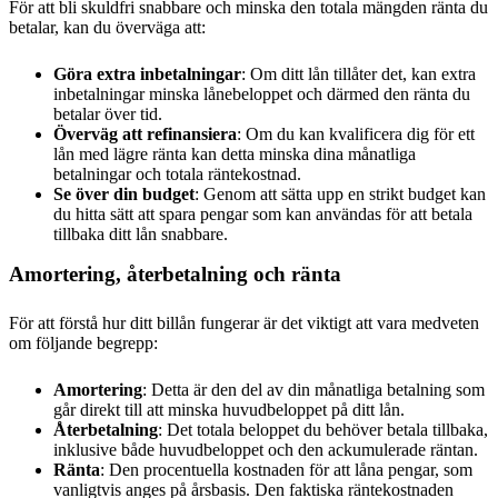
För att bli skuldfri snabbare och minska den totala mängden ränta du
betalar, kan du överväga att:
Göra extra inbetalningar
: Om ditt lån tillåter det, kan extra
inbetalningar minska lånebeloppet och därmed den ränta du
betalar över tid.
Överväg att refinansiera
: Om du kan kvalificera dig för ett
lån med lägre ränta kan detta minska dina månatliga
betalningar och totala räntekostnad.
Se över din budget
: Genom att sätta upp en strikt budget kan
du hitta sätt att spara pengar som kan användas för att betala
tillbaka ditt lån snabbare.
Amortering, återbetalning och ränta
För att förstå hur ditt billån fungerar är det viktigt att vara medveten
om följande begrepp:
Amortering
: Detta är den del av din månatliga betalning som
går direkt till att minska huvudbeloppet på ditt lån.
Återbetalning
: Det totala beloppet du behöver betala tillbaka,
inklusive både huvudbeloppet och den ackumulerade räntan.
Ränta
: Den procentuella kostnaden för att låna pengar, som
vanligtvis anges på årsbasis. Den faktiska räntekostnaden