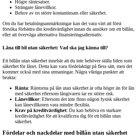
Högre räntesatser.
Strängare lånevillkor.
Behov av en större kontantinsats eller säkerhet.
Om du har betalningsanmärkningar kan det vara värt att först
försöka förbättra din kreditvärdighet innan du ansöker om ett billån,
eller att överväga alternativa finansieringsalternativ.
Låna till bil utan säkerhet: Vad ska jag känna till?
Ett billån utan säkerhet innebär att du inte behöver ställa bilen som
säkerhet för lånet. Detta kan vara fördelaktigt på flera sätt, men det
kommer också med sina utmaningar. Några viktiga punkter att
beakta:
Ränta
: Räntorna på lån utan säkerhet är ofta högre än för lån
med säkerhet eftersom långivaren tar en större risk.
Lånevillkor
: Eftersom det inte finns någon fysisk säkerhet
kan lånevillkoren vara mindre flexibla.
Krav på kreditvärdighet
: Du kan behöva en starkare
kreditvärdighet för att kvalificera dig för ett billån utan
säkerhet.
Fördelar och nackdelar med billån utan säkerhet