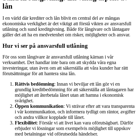
lån
I en värld där krediter och lån blivit en central del av mångas
ekonomiska verklighet är det viktigt att förstå vikten av ansvarsfull
utlåning och sund kreditgivning. Både för långivare och låntagare
gäller det att ha en medvetenhet om risker, möjligheter och ansvar.
Hur vi ser på ansvarsfull utlåning
För oss som långivare är ansvarsfull utlåning kärnan i vår
verksamhet. Det handlar inte bara om att skydda våra egna
investeringar, utan även om att säkerställa att våra kunder har rätt
förutsättningar för att hantera sina lån.
Rättvis bedömning
: Innan vi beviljar ett lån gör vi en
grundlig kreditbedömning för att säkerställa att låntagaren har
möjlighet att återbetala lånet utan att hamna i ekonomisk
svårighet.
Öppen kommunikation
: Vi strävar efter att vara transparenta
i vår kommunikation, och informera tydligt om räntor, avgifter
och andra villkor kopplade till lånet.
Flexibilitet
: Förstår vi att livet kan vara oförutsägbart. Därför
erbjuder vi lösningar som exempelvis möjlighet till uppskov
med betalningar vid oförutsedda händelser.