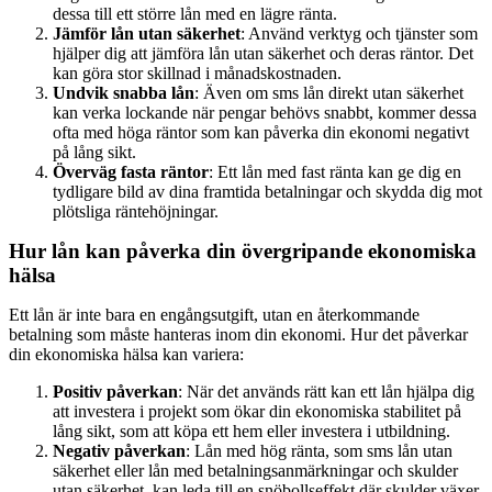
dessa till ett större lån med en lägre ränta.
Jämför lån utan säkerhet
: Använd verktyg och tjänster som
hjälper dig att jämföra lån utan säkerhet och deras räntor. Det
kan göra stor skillnad i månadskostnaden.
Undvik snabba lån
: Även om sms lån direkt utan säkerhet
kan verka lockande när pengar behövs snabbt, kommer dessa
ofta med höga räntor som kan påverka din ekonomi negativt
på lång sikt.
Överväg fasta räntor
: Ett lån med fast ränta kan ge dig en
tydligare bild av dina framtida betalningar och skydda dig mot
plötsliga räntehöjningar.
Hur lån kan påverka din övergripande ekonomiska
hälsa
Ett lån är inte bara en engångsutgift, utan en återkommande
betalning som måste hanteras inom din ekonomi. Hur det påverkar
din ekonomiska hälsa kan variera:
Positiv påverkan
: När det används rätt kan ett lån hjälpa dig
att investera i projekt som ökar din ekonomiska stabilitet på
lång sikt, som att köpa ett hem eller investera i utbildning.
Negativ påverkan
: Lån med hög ränta, som sms lån utan
säkerhet eller lån med betalningsanmärkningar och skulder
utan säkerhet, kan leda till en snöbollseffekt där skulder växer