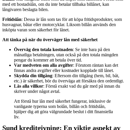
med ett bostadslån, om du inte betalar tillbaka billånet, kan
långivaren beslagta bilen.
Fritidslån
: Dessa är lån som tas för att köpa fritidsprodukter, som
husvagnar, båtar eller motorcyklar. Liksom billån används den
inköpta varan som säkerhet för lånet.
Att tänka på när du överväger lån med säkerhet
Överväg den totala kostnaden
: Se inte bara på den
månatliga betalningen, utan också på den totala mängden
pengar du kommer att betala över tid.
Var medveten om alla avgifter
: Förutom räntan kan det
finnas andra avgifter eller kostnader kopplade till lånet.
Skydda din tillgång
: Eftersom din tillgång (hem, bil, båt,
etc.) är säkerhet, bör du överväga att försäkra den ordentligt.
Läs alla villkor
: Förstå exakt vad du går med på innan du
skriver under något avtal.
Att förstå hur lån med säkerhet fungerar, inklusive de
vanligaste typerna som bolån, billån och fritidslån,
hjälper dig att göra välgrundade beslut i ditt finansiella
liv.
Sund kreditgivning: En viktig aspekt av