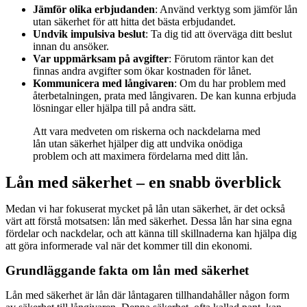
Jämför olika erbjudanden
: Använd verktyg som jämför lån
utan säkerhet för att hitta det bästa erbjudandet.
Undvik impulsiva beslut
: Ta dig tid att överväga ditt beslut
innan du ansöker.
Var uppmärksam på avgifter
: Förutom räntor kan det
finnas andra avgifter som ökar kostnaden för lånet.
Kommunicera med långivaren
: Om du har problem med
återbetalningen, prata med långivaren. De kan kunna erbjuda
lösningar eller hjälpa till på andra sätt.
Att vara medveten om riskerna och nackdelarna med
lån utan säkerhet hjälper dig att undvika onödiga
problem och att maximera fördelarna med ditt lån.
Lån med säkerhet – en snabb överblick
Medan vi har fokuserat mycket på lån utan säkerhet, är det också
värt att förstå motsatsen: lån med säkerhet. Dessa lån har sina egna
fördelar och nackdelar, och att känna till skillnaderna kan hjälpa dig
att göra informerade val när det kommer till din ekonomi.
Grundläggande fakta om lån med säkerhet
Lån med säkerhet är lån där låntagaren tillhandahåller någon form