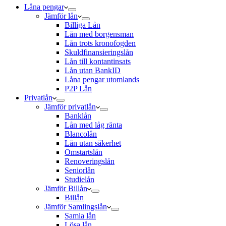
Låna pengar
Jämför lån
Billiga Lån
Lån med borgensman
Lån trots kronofogden
Skuldfinansieringslån
Lån till kontantinsats
Lån utan BankID
Låna pengar utomlands
P2P Lån
Privatlån
Jämför privatlån
Banklån
Lån med låg ränta
Blancolån
Lån utan säkerhet
Omstartslån
Renoveringslån
Seniorlån
Studielån
Jämför Billån
Billån
Jämför Samlingslån
Samla lån
Lösa lån