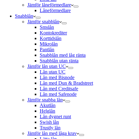
Jämför låneförmedlare
Låneförmedlare
Snabblån
Jämför snabblån
Smslån
Kontokrediter
Korttidslån
Mikrolån
Pantlån
Snabblån med låg ränta
Snabblån utan ränta
Jämför lån utan UC
Lån utan UC
Lån med Bisnode
Lån med Dun & Bradstreet
Lån med Creditsafe
Lån med Safenode
Jämför snabba lån
Akutlån
Helglån
Lån dygnet runt
Swish lån
Trustly lån
Jämför lån med låga krav
Lätta lån