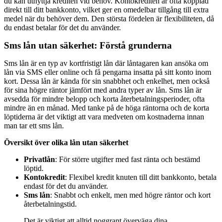
du kan utnyttja krediten vid behov. Kontokrediten är ofta kopplad
direkt till ditt bankkonto, vilket ger en omedelbar tillgång till extra
medel när du behöver dem. Den största fördelen är flexibiliteten, då
du endast betalar för det du använder.
Sms lån utan säkerhet: Förstå grunderna
Sms lån är en typ av kortfristigt lån där låntagaren kan ansöka om
lån via SMS eller online och få pengarna insatta på sitt konto inom
kort. Dessa lån är kända för sin snabbhet och enkelhet, men också
för sina högre räntor jämfört med andra typer av lån. Sms lån är
avsedda för mindre belopp och korta återbetalningsperioder, ofta
mindre än en månad. Med tanke på de höga räntorna och de korta
löptiderna är det viktigt att vara medveten om kostnaderna innan
man tar ett sms lån.
Översikt över olika lån utan säkerhet
Privatlån
: För större utgifter med fast ränta och bestämd
löptid.
Kontokredit
: Flexibel kredit knuten till ditt bankkonto, betala
endast för det du använder.
Sms lån
: Snabbt och enkelt, men med högre räntor och kort
återbetalningstid.
Det är viktigt att alltid noggrant överväga dina