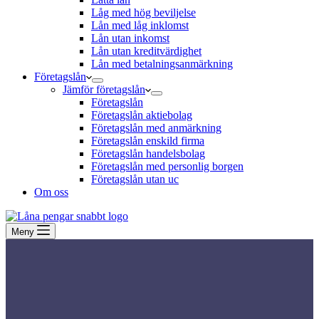
Låg med hög beviljelse
Lån med låg inklomst
Lån utan inkomst
Lån utan kreditvärdighet
Lån med betalningsanmärkning
Företagslån
Jämför företagslån
Företagslån
Företagslån aktiebolag
Företagslån med anmärkning
Företagslån enskild firma
Företagslån handelsbolag
Företagslån med personlig borgen
Företagslån utan uc
Om oss
Meny