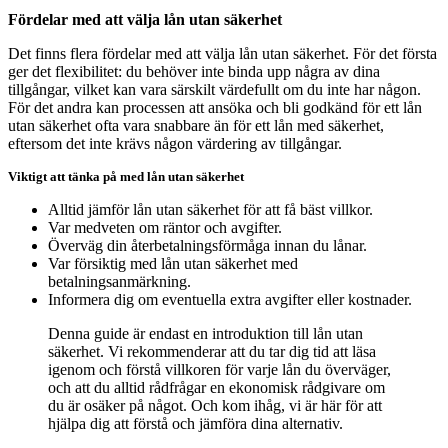
Fördelar med att välja lån utan säkerhet
Det finns flera fördelar med att välja lån utan säkerhet. För det första
ger det flexibilitet: du behöver inte binda upp några av dina
tillgångar, vilket kan vara särskilt värdefullt om du inte har någon.
För det andra kan processen att ansöka och bli godkänd för ett lån
utan säkerhet ofta vara snabbare än för ett lån med säkerhet,
eftersom det inte krävs någon värdering av tillgångar.
Viktigt att tänka på med lån utan säkerhet
Alltid jämför lån utan säkerhet för att få bäst villkor.
Var medveten om räntor och avgifter.
Överväg din återbetalningsförmåga innan du lånar.
Var försiktig med lån utan säkerhet med
betalningsanmärkning.
Informera dig om eventuella extra avgifter eller kostnader.
Denna guide är endast en introduktion till lån utan
säkerhet. Vi rekommenderar att du tar dig tid att läsa
igenom och förstå villkoren för varje lån du överväger,
och att du alltid rådfrågar en ekonomisk rådgivare om
du är osäker på något. Och kom ihåg, vi är här för att
hjälpa dig att förstå och jämföra dina alternativ.