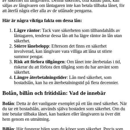
av säkerhet till långivaren. Denna säkerhet, ofta kallad pant, kan
säljas av långivaren om låntagaren inte kan betala tillbaka lånet, för
att återfå några eller alla av de utlånade pengarna.
Här är några viktiga fakta om dessa lån:
Lägre räntor
: Tack vare säkerheten som tillhandahålls av
låntagaren, tenderar dessa lån att ha lägre räntor än lån utan
säkerhet.
Större lånebelopp
: Eftersom det finns en säkerhet
involverad, kan långivare vara villiga att låna ut större
summor pengar.
Risk att förlora tillgången
: Om lånet inte återbetalas i tid,
riskerar du att förlora den tillgång som du har använt som
säkerhet.
Längre återbetalningstider
: Lån med säkerhet, som
bostadslån, kan ha en återbetalningstid på flera decennier.
Bolån, billån och fritidslån: Vad de innebär
Bolån
: Detta är det vanligaste exemplet på ett lån med säkerhet. När
du tar ett bostadslån, används själva bostaden som säkerhet. Om du
inte betalar tillbaka lånet, kan banken eller långivaren ta över ditt
hem genom en utmätning.
Billån
: Här fungerar bilen som du köper som säkerhet. Precis som