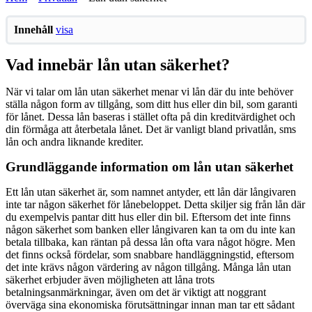
Innehåll
visa
Vad innebär lån utan säkerhet?
När vi talar om lån utan säkerhet menar vi lån där du inte behöver
ställa någon form av tillgång, som ditt hus eller din bil, som garanti
för lånet. Dessa lån baseras i stället ofta på din kreditvärdighet och
din förmåga att återbetala lånet. Det är vanligt bland privatlån, sms
lån och andra liknande krediter.
Grundläggande information om lån utan säkerhet
Ett lån utan säkerhet är, som namnet antyder, ett lån där långivaren
inte tar någon säkerhet för lånebeloppet. Detta skiljer sig från lån där
du exempelvis pantar ditt hus eller din bil. Eftersom det inte finns
någon säkerhet som banken eller långivaren kan ta om du inte kan
betala tillbaka, kan räntan på dessa lån ofta vara något högre. Men
det finns också fördelar, som snabbare handläggningstid, eftersom
det inte krävs någon värdering av någon tillgång. Många lån utan
säkerhet erbjuder även möjligheten att låna trots
betalningsanmärkningar, även om det är viktigt att noggrant
överväga sina ekonomiska förutsättningar innan man tar ett sådant