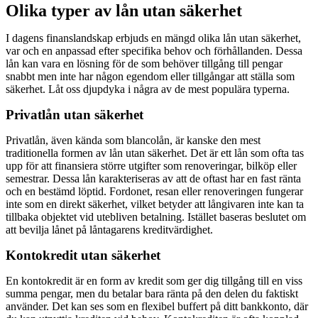
Olika typer av lån utan säkerhet
I dagens finanslandskap erbjuds en mängd olika lån utan säkerhet,
var och en anpassad efter specifika behov och förhållanden. Dessa
lån kan vara en lösning för de som behöver tillgång till pengar
snabbt men inte har någon egendom eller tillgångar att ställa som
säkerhet. Låt oss djupdyka i några av de mest populära typerna.
Privatlån utan säkerhet
Privatlån, även kända som blancolån, är kanske den mest
traditionella formen av lån utan säkerhet. Det är ett lån som ofta tas
upp för att finansiera större utgifter som renoveringar, bilköp eller
semestrar. Dessa lån karakteriseras av att de oftast har en fast ränta
och en bestämd löptid. Fordonet, resan eller renoveringen fungerar
inte som en direkt säkerhet, vilket betyder att långivaren inte kan ta
tillbaka objektet vid utebliven betalning. Istället baseras beslutet om
att bevilja lånet på låntagarens kreditvärdighet.
Kontokredit utan säkerhet
En kontokredit är en form av kredit som ger dig tillgång till en viss
summa pengar, men du betalar bara ränta på den delen du faktiskt
använder. Det kan ses som en flexibel buffert på ditt bankkonto, där