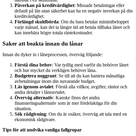
Påverkan på kreditvärdighet
: Missade betalningar eller
default på lån utan säkerhet kan ha en negativ inverkan på din
kreditvärdighet.
Förlängd skuldbörda
: Om du bara betalar minimibeloppet
varje månad, kan det ta längre tid att betala tillbaka lånet och
kan innebära högre totala räntekostnader.
Saker att beakta innan du lånar
Innan du dyker in i låneprocessen, överväg följande:
Förstå dina behov
: Var tydlig med varför du behöver lånet
och hur mycket du verkligen behöver låna.
Budgetera noggrant
: Se till att du kan hantera månatliga
avbetalningar inom din nuvarande budget.
Läs igenom avtalet
: Förstå alla villkor, avgifter, räntor och
andra detaljer i låneavtalet.
Överväg alternativ
: Kanske finns det andra
finansieringsalternativ som är mer fördelaktiga för din
situation.
Sök rådgivning
: Om du är osäker, överväg att tala med en
ekonomisk rådgivare.
Tips för att undvika vanliga fallgropar