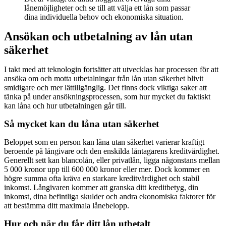
lånemöjligheter och se till att välja ett lån som passar
dina individuella behov och ekonomiska situation.
Ansökan och utbetalning av lån utan
säkerhet
I takt med att teknologin fortsätter att utvecklas har processen för att
ansöka om och motta utbetalningar från lån utan säkerhet blivit
smidigare och mer lättillgänglig. Det finns dock viktiga saker att
tänka på under ansökningsprocessen, som hur mycket du faktiskt
kan låna och hur utbetalningen går till.
Så mycket kan du låna utan säkerhet
Beloppet som en person kan låna utan säkerhet varierar kraftigt
beroende på långivare och den enskilda låntagarens kreditvärdighet.
Generellt sett kan blancolån, eller privatlån, ligga någonstans mellan
5 000 kronor upp till 600 000 kronor eller mer. Dock kommer en
högre summa ofta kräva en starkare kreditvärdighet och stabil
inkomst. Långivaren kommer att granska ditt kreditbetyg, din
inkomst, dina befintliga skulder och andra ekonomiska faktorer för
att bestämma ditt maximala lånebelopp.
Hur och när du får ditt lån utbetalt