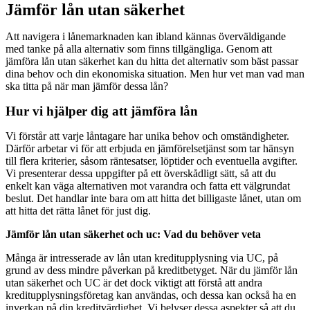
Jämför lån utan säkerhet
Att navigera i lånemarknaden kan ibland kännas överväldigande
med tanke på alla alternativ som finns tillgängliga. Genom att
jämföra lån utan säkerhet kan du hitta det alternativ som bäst passar
dina behov och din ekonomiska situation. Men hur vet man vad man
ska titta på när man jämför dessa lån?
Hur vi hjälper dig att jämföra lån
Vi förstår att varje låntagare har unika behov och omständigheter.
Därför arbetar vi för att erbjuda en jämförelsetjänst som tar hänsyn
till flera kriterier, såsom räntesatser, löptider och eventuella avgifter.
Vi presenterar dessa uppgifter på ett överskådligt sätt, så att du
enkelt kan väga alternativen mot varandra och fatta ett välgrundat
beslut. Det handlar inte bara om att hitta det billigaste lånet, utan om
att hitta det rätta lånet för just dig.
Jämför lån utan säkerhet och uc: Vad du behöver veta
Många är intresserade av lån utan kreditupplysning via UC, på
grund av dess mindre påverkan på kreditbetyget. När du jämför lån
utan säkerhet och UC är det dock viktigt att förstå att andra
kreditupplysningsföretag kan användas, och dessa kan också ha en
inverkan på din kreditvärdighet. Vi belyser dessa aspekter så att du