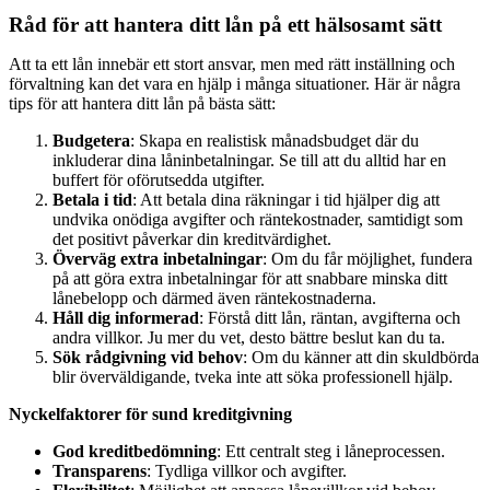
Råd för att hantera ditt lån på ett hälsosamt sätt
Att ta ett lån innebär ett stort ansvar, men med rätt inställning och
förvaltning kan det vara en hjälp i många situationer. Här är några
tips för att hantera ditt lån på bästa sätt:
Budgetera
: Skapa en realistisk månadsbudget där du
inkluderar dina låninbetalningar. Se till att du alltid har en
buffert för oförutsedda utgifter.
Betala i tid
: Att betala dina räkningar i tid hjälper dig att
undvika onödiga avgifter och räntekostnader, samtidigt som
det positivt påverkar din kreditvärdighet.
Överväg extra inbetalningar
: Om du får möjlighet, fundera
på att göra extra inbetalningar för att snabbare minska ditt
lånebelopp och därmed även räntekostnaderna.
Håll dig informerad
: Förstå ditt lån, räntan, avgifterna och
andra villkor. Ju mer du vet, desto bättre beslut kan du ta.
Sök rådgivning vid behov
: Om du känner att din skuldbörda
blir överväldigande, tveka inte att söka professionell hjälp.
Nyckelfaktorer för sund kreditgivning
God kreditbedömning
: Ett centralt steg i låneprocessen.
Transparens
: Tydliga villkor och avgifter.