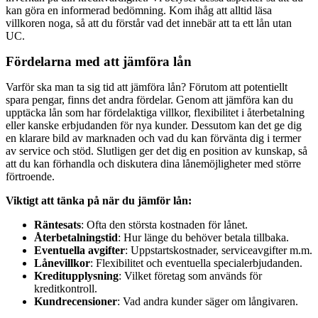
kan göra en informerad bedömning. Kom ihåg att alltid läsa
villkoren noga, så att du förstår vad det innebär att ta ett lån utan
UC.
Fördelarna med att jämföra lån
Varför ska man ta sig tid att jämföra lån? Förutom att potentiellt
spara pengar, finns det andra fördelar. Genom att jämföra kan du
upptäcka lån som har fördelaktiga villkor, flexibilitet i återbetalning
eller kanske erbjudanden för nya kunder. Dessutom kan det ge dig
en klarare bild av marknaden och vad du kan förvänta dig i termer
av service och stöd. Slutligen ger det dig en position av kunskap, så
att du kan förhandla och diskutera dina lånemöjligheter med större
förtroende.
Viktigt att tänka på när du jämför lån:
Räntesats
: Ofta den största kostnaden för lånet.
Återbetalningstid
: Hur länge du behöver betala tillbaka.
Eventuella avgifter
: Uppstartskostnader, serviceavgifter m.m.
Lånevillkor
: Flexibilitet och eventuella specialerbjudanden.
Kreditupplysning
: Vilket företag som används för
kreditkontroll.
Kundrecensioner
: Vad andra kunder säger om långivaren.