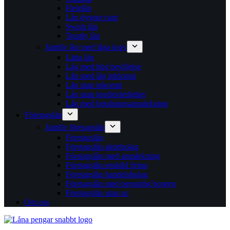
Helglån
Lån dygnet runt
Swish lån
Trustly lån
Jämför lån med låga krav
Lätta lån
Låg med hög beviljelse
Lån med låg inklomst
Lån utan inkomst
Lån utan kreditvärdighet
Lån med betalningsanmärkning
Företagslån
Jämför företagslån
Företagslån
Företagslån aktiebolag
Företagslån med anmärkning
Företagslån enskild firma
Företagslån handelsbolag
Företagslån med personlig borgen
Företagslån utan uc
Om oss