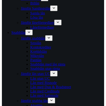
Billån
Jämför Samlingslån
Samla lån
Lösa lån
Jämför låneförmedlare
Låneförmedlare
Snabblån
Jämför snabblån
Smslån
Kontokrediter
Korttidslån
Mikrolån
Pantlån
Snabblån med låg ränta
Snabblån utan ränta
Jämför lån utan UC
Lån utan UC
Lån med Bisnode
Lån med Dun & Bradstreet
Lån med Creditsafe
Lån med Safenode
Jämför snabba lån
Akutlån