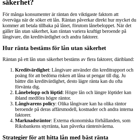
säkerhet?
För många konsumenter är räntan den viktigaste faktorn att
överväga när de söker ett lån. Räntan påverkar direkt hur mycket du
kommer att betala tillbaka på lånet, förutom lånebeloppet. När det
gäller lån utan säkerhet, kan räntan variera kraftigt beroende på
långivare, din kreditvärdighet och andra faktorer.
Hur ränta bestäms för lån utan säkerhet
Räntan på ett lån utan säkerhet bestäms av flera faktorer, däribland:
Kreditvärdighet
: Långivare använder din kreditrapport och
poäng för att bedöma risken att låna ut pengar till dig. Ju
bättre din kreditvärdighet, desto lägre ränta kan du ofta
förvänta dig.
Lånebelopp och löptid
: Högre lån och längre löptider kan
ibland medföra högre räntor.
Långivarens policy
: Olika långivare kan ha olika räntor
beroende på deras affärsmodell, kostnader och andra interna
faktorer.
Marknadsräntor
: Externa ekonomiska förhållanden, som
Riksbankens styrränta, kan påverka räntenivåerna.
Strategier för att hitta lån med bäst ränta