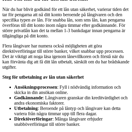
När du har blivit godkänd för ett lån utan säkerhet, varierar tiden det
tar för pengarna att nå ditt konto beroende på långivaren och den
specifika typen av lån. För snabba lån, som sms lån, kan pengarna
överföras till ditt konto inom några timmar efter godkännande. För
större privatlån kan det ta mellan 1-3 bankdagar innan pengarna är
tillgängliga på ditt konto.
Flera långivare har numera också möjligheten att göra
direktöverföringar till större banker, vilket snabbar upp processen.
Det är viktigt att noga läsa igenom lånevillkoren och förstå när du
kan förvänta dig att få ditt lån utbetalt, särskilt om du har brådskande
utgifter.
Steg för utbetalning av lån utan säkerhet
Ansökningsprocessen
: Fyll i nödvändig information och
skicka in din ansökan online.
Godkännande
: Långivaren granskar din kreditvärdighet och
andra ekonomiska faktorer.
Utbetalning
: Beroende på låntyp och långivare kan detta
variera från några timmar upp till flera dagar.
Direktöverföringar
: Många långivare erbjuder
snabböverföringar till större banker.