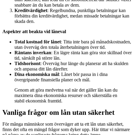
snabbare än du kan betala av dem.
Kreditvärdighet
: Regelbundna, punktliga betalningar kan
förbättra din kreditvärdighet, medan missade betalningar kan
skada den.
Aspekter att beakta vid låneval
Total kostnad för lånet
: Titta inte bara på månadskostnaden,
utan överväg den totala återbetalningen över tid.
Räntans inverkan
: En lägre ränta kan göra stor skillnad över
tid, särskilt på större lån.
Tidshorisont
: Överväg hur länge du planerar att ha skulden
och anpassa ditt lån därefter.
Dina ekonomiska mål
: Lånet bör passa in i dina
övergripande finansiella planer och mål.
Genom att göra medvetna val när det gäller lån kan du
maximera dina ekonomiska resurser och säkerställa en
stabil ekonomisk framtid.
Vanliga frågor om lån utan säkerhet
För många människor som överväger att ta ett lån utan säkerhet,
finns det ofta en mängd frågor som dyker upp. Här tittar vi närmare
på några av de vanligaste frågorna kring detta ämne.