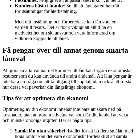
Flexibilitet
: Möjlighet att anpassa lånevillkor vid behov.
Kundens bästa i åtanke
: Se till att låntagaren har rätt
förutsättningar för återbetalning.
Med rätt inställning och förberedelse kan lån vara en
värdefull resurs. Det är dock viktigt att alltid ha en
medvetenhet om sitt ansvar och vara informerad om
villkoren kopplade till lånet.
Få pengar över till annat genom smarta
låneval
Att göra smarta val när det kommer till lån kan frigöra ekonomiska
resurser som du kan använda till andra ändamål. Att låna pengar är
inte bara en fråga om att få tillgång till kapital, utan också att förstå
hur dessa val påverkar din långsiktiga ekonomi.
Tips för att optimera din ekonomi
Optimering av din ekonomi innebär inte bara att skära ned på
kostnader, utan att göra medvetna val som får ditt kapital att växa
och minska onödiga utgifter. Här är några tips:
Samla lån utan säkerhet
: Istället för att ha flera smålån med
höga räntor kan det vara ekonomiskt fördelaktigt att samla