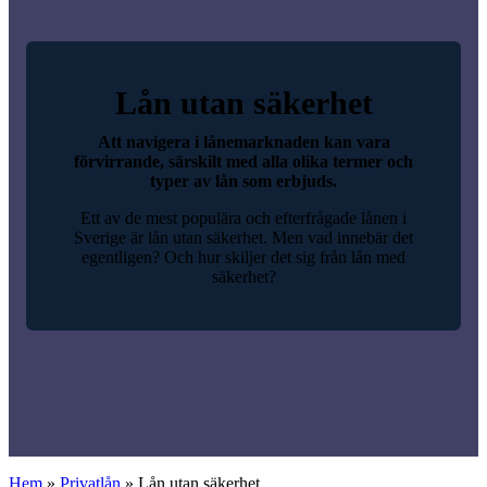
Lån utan säkerhet
Att navigera i lånemarknaden kan vara
förvirrande, särskilt med alla olika termer och
typer av lån som erbjuds.
Ett av de mest populära och efterfrågade lånen i
Sverige är lån utan säkerhet. Men vad innebär det
egentligen? Och hur skiljer det sig från lån med
säkerhet?
Hem
»
Privatlån
»
Lån utan säkerhet