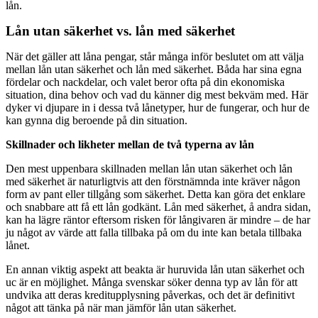
lån.
Lån utan säkerhet vs. lån med säkerhet
När det gäller att låna pengar, står många inför beslutet om att välja
mellan lån utan säkerhet och lån med säkerhet. Båda har sina egna
fördelar och nackdelar, och valet beror ofta på din ekonomiska
situation, dina behov och vad du känner dig mest bekväm med. Här
dyker vi djupare in i dessa två lånetyper, hur de fungerar, och hur de
kan gynna dig beroende på din situation.
Skillnader och likheter mellan de två typerna av lån
Den mest uppenbara skillnaden mellan lån utan säkerhet och lån
med säkerhet är naturligtvis att den förstnämnda inte kräver någon
form av pant eller tillgång som säkerhet. Detta kan göra det enklare
och snabbare att få ett lån godkänt. Lån med säkerhet, å andra sidan,
kan ha lägre räntor eftersom risken för långivaren är mindre – de har
ju något av värde att falla tillbaka på om du inte kan betala tillbaka
lånet.
En annan viktig aspekt att beakta är huruvida lån utan säkerhet och
uc är en möjlighet. Många svenskar söker denna typ av lån för att
undvika att deras kreditupplysning påverkas, och det är definitivt
något att tänka på när man jämför lån utan säkerhet.