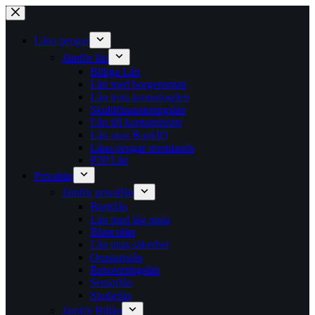
Hoppa
till
innehåll
Låna pengar
Jämför lån
Billiga Lån
Lån med borgensman
Lån trots kronofogden
Skuldfinansieringslån
Lån till kontantinsats
Lån utan BankID
Låna pengar utomlands
P2P Lån
Privatlån
Jämför privatlån
Banklån
Lån med låg ränta
Blancolån
Lån utan säkerhet
Omstartslån
Renoveringslån
Seniorlån
Studielån
Jämför Billån