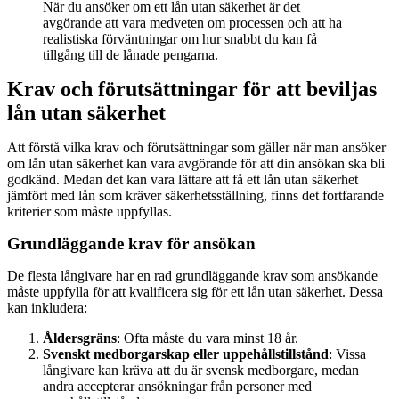
När du ansöker om ett lån utan säkerhet är det
avgörande att vara medveten om processen och att ha
realistiska förväntningar om hur snabbt du kan få
tillgång till de lånade pengarna.
Krav och förutsättningar för att beviljas
lån utan säkerhet
Att förstå vilka krav och förutsättningar som gäller när man ansöker
om lån utan säkerhet kan vara avgörande för att din ansökan ska bli
godkänd. Medan det kan vara lättare att få ett lån utan säkerhet
jämfört med lån som kräver säkerhetsställning, finns det fortfarande
kriterier som måste uppfyllas.
Grundläggande krav för ansökan
De flesta långivare har en rad grundläggande krav som ansökande
måste uppfylla för att kvalificera sig för ett lån utan säkerhet. Dessa
kan inkludera:
Åldersgräns
: Ofta måste du vara minst 18 år.
Svenskt medborgarskap eller uppehållstillstånd
: Vissa
långivare kan kräva att du är svensk medborgare, medan
andra accepterar ansökningar från personer med