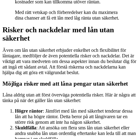
kostnader som kan tillkomma utöver räntan.
Med rätt vetskap och förberedelser kan du maximera
dina chanser att få ett lån med låg ränta utan säkerhet.
Risker och nackdelar med lån utan
säkerhet
Även om lån utan säkerhet erbjuder enkelhet och flexibilitet för
låntagare, medföljer de även potentiella risker och nackdelar. Det är
viktigt att vara medveten om dessa aspekter innan du beslutar dig för
att ingå ett sådant avtal. Att förstå riskerna och nackdelarna kan
hjälpa dig att göra ett välgrundat beslut.
Möjliga risker med att låna pengar utan säkerhet
Låna aldrig utan att först överväga potentiella risker. Här är några att
tänka på när det gäller lån utan säkerhet:
Högre räntor
: Jämfört med lån med säkerhet tenderar dessa
lån att ha högre räntor. Detta beror på att långivaren tar en
större risk genom att inte ha någon säkerhet.
Skuldfälla
: Att ansöka om flera sms lån utan säkerhet eller
andra snabba lån utan ordentlig eftertanke kan leda till att man
hamnar i en skuldfälla.