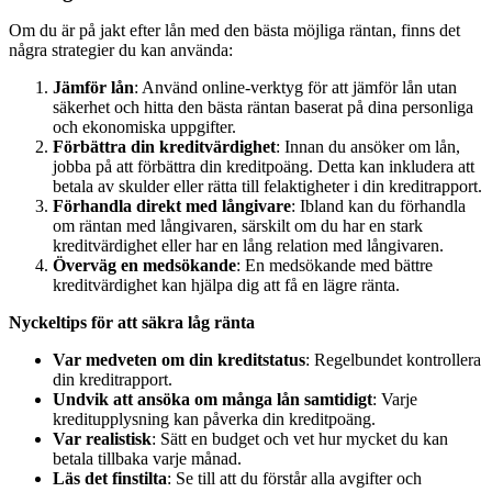
Om du är på jakt efter lån med den bästa möjliga räntan, finns det
några strategier du kan använda:
Jämför lån
: Använd online-verktyg för att jämför lån utan
säkerhet och hitta den bästa räntan baserat på dina personliga
och ekonomiska uppgifter.
Förbättra din kreditvärdighet
: Innan du ansöker om lån,
jobba på att förbättra din kreditpoäng. Detta kan inkludera att
betala av skulder eller rätta till felaktigheter i din kreditrapport.
Förhandla direkt med långivare
: Ibland kan du förhandla
om räntan med långivaren, särskilt om du har en stark
kreditvärdighet eller har en lång relation med långivaren.
Överväg en medsökande
: En medsökande med bättre
kreditvärdighet kan hjälpa dig att få en lägre ränta.
Nyckeltips för att säkra låg ränta
Var medveten om din kreditstatus
: Regelbundet kontrollera
din kreditrapport.
Undvik att ansöka om många lån samtidigt
: Varje
kreditupplysning kan påverka din kreditpoäng.
Var realistisk
: Sätt en budget och vet hur mycket du kan
betala tillbaka varje månad.
Läs det finstilta
: Se till att du förstår alla avgifter och