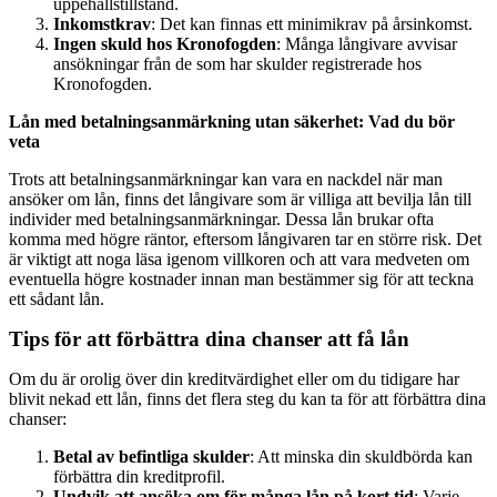
uppehållstillstånd.
Inkomstkrav
: Det kan finnas ett minimikrav på årsinkomst.
Ingen skuld hos Kronofogden
: Många långivare avvisar
ansökningar från de som har skulder registrerade hos
Kronofogden.
Lån med betalningsanmärkning utan säkerhet: Vad du bör
veta
Trots att betalningsanmärkningar kan vara en nackdel när man
ansöker om lån, finns det långivare som är villiga att bevilja lån till
individer med betalningsanmärkningar. Dessa lån brukar ofta
komma med högre räntor, eftersom långivaren tar en större risk. Det
är viktigt att noga läsa igenom villkoren och att vara medveten om
eventuella högre kostnader innan man bestämmer sig för att teckna
ett sådant lån.
Tips för att förbättra dina chanser att få lån
Om du är orolig över din kreditvärdighet eller om du tidigare har
blivit nekad ett lån, finns det flera steg du kan ta för att förbättra dina
chanser:
Betal av befintliga skulder
: Att minska din skuldbörda kan
förbättra din kreditprofil.
Undvik att ansöka om för många lån på kort tid
: Varje